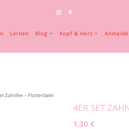
en
Lernen
Blog
Kopf & Herz
Anmelde
et Zahnfee – Plotterdatei
4ER SET ZAH
1,30
€