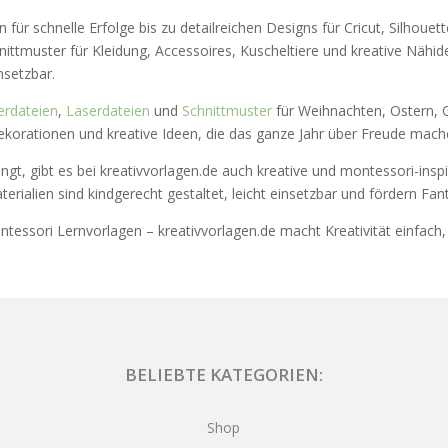
 für schnelle Erfolge bis zu detailreichen Designs für Cricut, Silhoue
hnittmuster für Kleidung, Accessoires, Kuscheltiere und kreative Nähi
insetzbar.
erdateien
,
Laserdateien
und
Schnittmuster
für Weihnachten, Ostern, G
ekorationen und kreative Ideen, die das ganze Jahr über Freude mach
ngt, gibt es bei kreativvorlagen.de auch kreative und montessori-inspi
aterialien sind kindgerecht gestaltet, leicht einsetzbar und fördern Fan
tessori Lernvorlagen – kreativvorlagen.de macht Kreativität einfach, i
BELIEBTE KATEGORIEN:
Shop