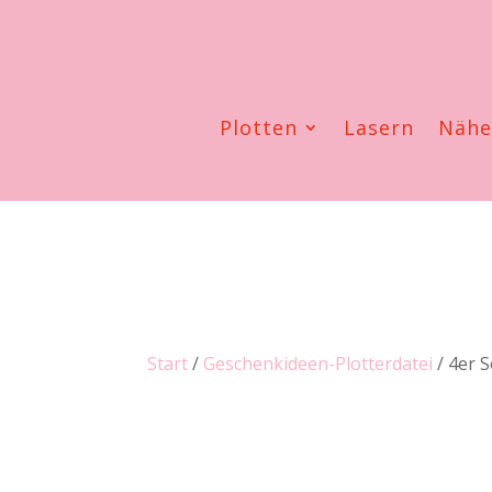
Plotten
Lasern
Näh
Start
/
Geschenkideen-Plotterdatei
/ 4er S