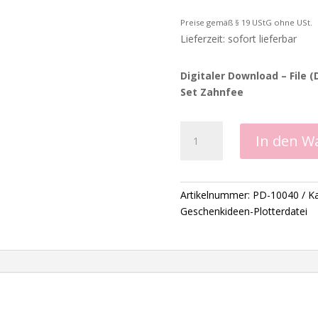
Preise gemäß § 19 UStG ohne USt.
Lieferzeit: sofort lieferbar
Digitaler Download – File 
Set Zahnfee
4er
In den W
Set
Zahnfee
-
Plotterdatei
Artikelnummer:
PD-10040
Ka
Menge
Geschenkideen-Plotterdatei