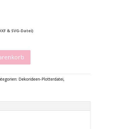
(DXF & SVG-Datei)
arenkorb
tegorien:
Dekorideen-Plotterdatei
,