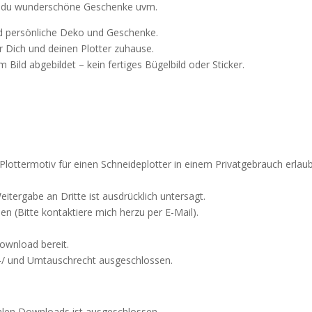
st du wunderschöne Geschenke uvm.
und persönliche Deko und Geschenke.
ür Dich und deinen Plotter zuhause.
 Bild abgebildet – kein fertiges Bügelbild oder Sticker.
s Plottermotiv für einen Schneideplotter in einem Privatgebrauch erlau
tergabe an Dritte ist ausdrücklich untersagt.
 (Bitte kontaktiere mich herzu per E-Mail).
ownload bereit.
e-/ und Umtauschrecht ausgeschlossen.
alen Downloads ist ausgeschlossen.