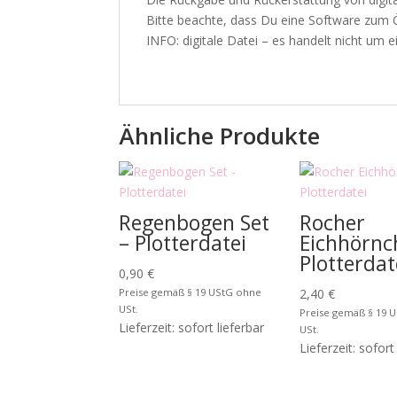
Bitte beachte, dass Du eine Software zum 
INFO: digitale Datei – es handelt nicht um ei
Ähnliche Produkte
Regenbogen Set
Rocher
– Plotterdatei
Eichhörnc
Plotterdat
0,90
€
Preise gemäß § 19 UStG ohne
2,40
€
USt.
Preise gemäß § 19 
Lieferzeit: sofort lieferbar
USt.
Lieferzeit: sofort