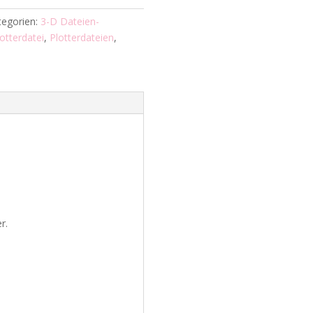
tegorien:
3-D Dateien-
otterdatei
,
Plotterdateien
,
r.