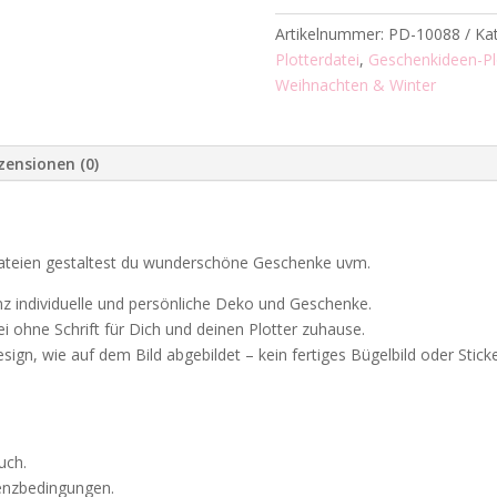
Plotterdatei
Artikelnummer:
PD-10088
Ka
Menge
Plotterdatei
,
Geschenkideen-Pl
Weihnachten & Winter
zensionen (0)
ateien gestaltest du wunderschöne Geschenke uvm.
anz individuelle und persönliche Deko und Geschenke.
ei ohne Schrift für Dich und deinen Plotter zuhause.
sign, wie auf dem Bild abgebildet – kein fertiges Bügelbild oder Sticke
uch.
zenzbedingungen.