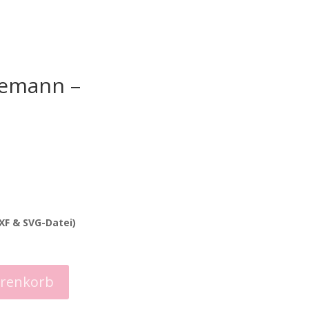
emann –
DXF & SVG-Datei)
arenkorb