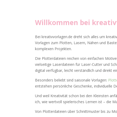
Willkommen bei
kreati
Bei kreativvorlagen.de dreht sich alles um kreati
Vorlagen zum Plotten, Lasern, Nähen und Basteln
komplexen Projekten.
Die Plotterdateien reichen von einfachen Motiven
vielseitige Laserdateien für Laser-Cutter und Sc
digital verfügbar, leicht verständlich und direkt e
Besonders beliebt sind saisonale Vorlagen:
Plott
entstehen persönliche Geschenke, individuelle D
Und weil Kreativität schon bei den Kleinsten anfä
ich, wie wertvoll spielerisches Lernen ist – die M
Von Plotterdateien über Schnittmuster bis zu Mon