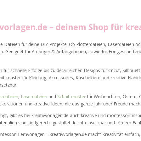
vvorlagen.de
– deinem Shop für krea
ve Dateien für deine DIY-Projekte. Ob Plotterdateien, Laserdateien ode
. Geeignet für Anfänger & Anfängerinnen, sowie für Fortgeschrittene
 für schnelle Erfolge bis zu detailreichen Designs für Cricut, Silhoue
hnittmuster für Kleidung, Accessoires, Kuscheltiere und kreative Nähi
insetzbar.
erdateien
,
Laserdateien
und
Schnittmuster
für Weihnachten, Ostern, G
ekorationen und kreative Ideen, die das ganze Jahr über Freude mach
ngt, gibt es bei kreativvorlagen.de auch kreative und montessori-inspi
aterialien sind kindgerecht gestaltet, leicht einsetzbar und fördern Fan
tessori Lernvorlagen – kreativvorlagen.de macht Kreativität einfach, i