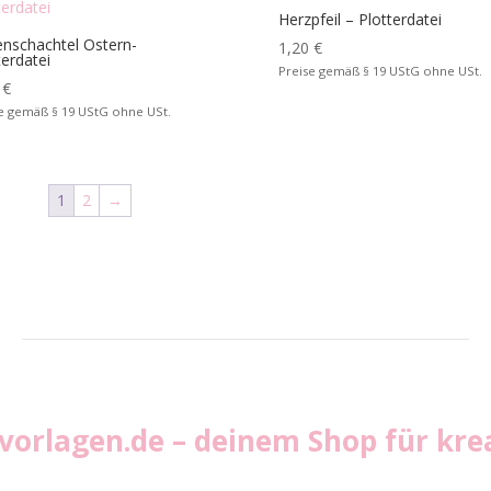
Herzpfeil – Plotterdatei
nschachtel Ostern-
1,20
€
terdatei
Preise gemäß § 19 UStG ohne USt.
0
€
e gemäß § 19 UStG ohne USt.
1
2
→
vvorlagen.de
– deinem Shop für krea