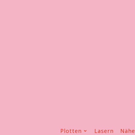
Plotten
Lasern
Näh