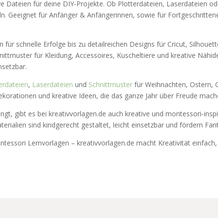
ve Dateien für deine DIY-Projekte. Ob Plotterdateien, Laserdateien ode
. Geeignet für Anfänger & Anfängerinnen, sowie für Fortgeschrittene
 für schnelle Erfolge bis zu detailreichen Designs für Cricut, Silhoue
hnittmuster für Kleidung, Accessoires, Kuscheltiere und kreative Nähi
insetzbar.
erdateien
,
Laserdateien
und
Schnittmuster
für Weihnachten, Ostern, G
ekorationen und kreative Ideen, die das ganze Jahr über Freude mach
ngt, gibt es bei kreativvorlagen.de auch kreative und montessori-inspi
aterialien sind kindgerecht gestaltet, leicht einsetzbar und fördern Fan
tessori Lernvorlagen – kreativvorlagen.de macht Kreativität einfach, i