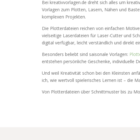
Bei kreativvorlagen.de dreht sich alles um kreati
Vorlagen zum Plotten, Lasern, Nähen und Basteln
komplexen Projekten.
Die Plotterdateien reichen von einfachen Motiven
vielseitige Laserdateien für Laser-Cutter und Sc
digital verfügbar, leicht verständlich und direkt e
Besonders beliebt sind saisonale Vorlagen:
Plott
entstehen persönliche Geschenke, individuelle D
Und weil Kreativität schon bei den Kleinsten anfä
ich, wie wertvoll spielerisches Lernen ist – die M
Von Plotterdateien über Schnittmuster bis zu Mon