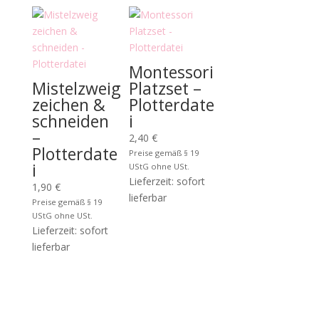
Montessori
Mistelzweig
Platzset –
zeichen &
Plotterdate
schneiden
i
–
2,40
€
Plotterdate
Preise gemäß § 19
i
UStG ohne USt.
Lieferzeit: sofort
1,90
€
lieferbar
Preise gemäß § 19
UStG ohne USt.
Lieferzeit: sofort
lieferbar