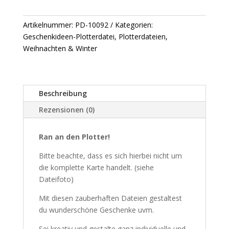
&
schneiden
-
Artikelnummer:
PD-10092
Kategorien:
Plotterdatei
Geschenkideen-Plotterdatei
,
Plotterdateien
,
Menge
Weihnachten & Winter
Beschreibung
Rezensionen (0)
Ran an den Plotter!
Bitte beachte, dass es sich hierbei nicht um
die komplette Karte handelt. (siehe
Dateifoto)
Mit diesen zauberhaften Dateien gestaltest
du wunderschöne Geschenke uvm.
Sei kreativ und gestalte ganz individuelle und