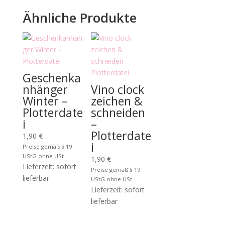
Ähnliche Produkte
Geschenka
nhänger
Vino clock
Winter –
zeichen &
Plotterdate
schneiden
i
–
Plotterdate
1,90
€
i
Preise gemäß § 19
UStG ohne USt.
1,90
€
Lieferzeit: sofort
Preise gemäß § 19
lieferbar
UStG ohne USt.
Lieferzeit: sofort
lieferbar