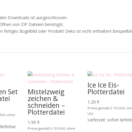
alen Downloads ist ausgeschlossen.
Öffnen von ZIP Dateien benötigst.
n fertiges Bügelbild oder Produkt! Deko ist nicht enthalten! Beispielbil
Ice Ice Eis-
n Set
Mistelzweig
Plotterdatei
atei
zeichen &
1,20
€
schneiden –
Preise gemäß § 19 UStG oh
Plotterdatei
USt.
UStG ohne
Lieferzeit: sofort liefer
1,90
€
 lieferbar
Preise gemäß § 19 UStG ohne