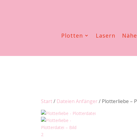
Plotten
Lasern
Näh
Start
/
Dateien Anfänger
/ Plotterliebe – 