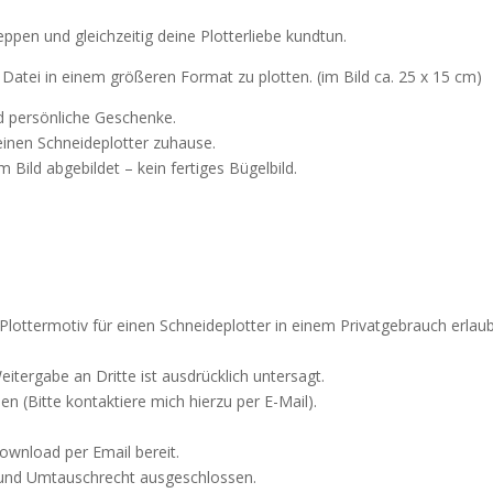
pen und gleichzeitig deine Plotterliebe kundtun.
 Datei in einem größeren Format zu plotten. (im Bild ca. 25 x 15 cm)
nd persönliche Geschenke.
deinen Schneideplotter zuhause.
 Bild abgebildet – kein fertiges Bügelbild.
s Plottermotiv für einen Schneideplotter in einem Privatgebrauch erlau
tergabe an Dritte ist ausdrücklich untersagt.
 (Bitte kontaktiere mich hierzu per E-Mail).
ownload per Email bereit.
 und Umtauschrecht ausgeschlossen.