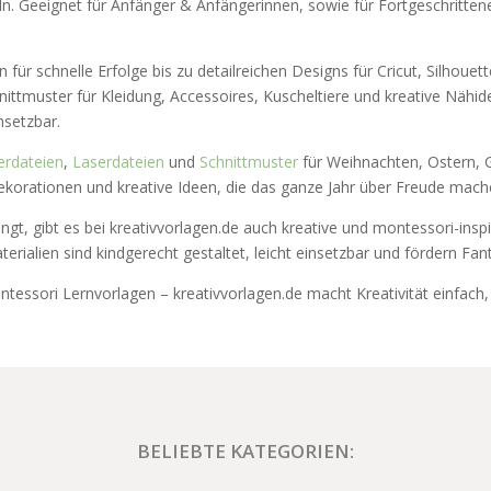
. Geeignet für Anfänger & Anfängerinnen, sowie für Fortgeschrittene
 für schnelle Erfolge bis zu detailreichen Designs für Cricut, Silhoue
hnittmuster für Kleidung, Accessoires, Kuscheltiere und kreative Nähi
insetzbar.
erdateien
,
Laserdateien
und
Schnittmuster
für Weihnachten, Ostern, G
ekorationen und kreative Ideen, die das ganze Jahr über Freude mach
ngt, gibt es bei kreativvorlagen.de auch kreative und montessori-inspi
aterialien sind kindgerecht gestaltet, leicht einsetzbar und fördern Fan
tessori Lernvorlagen – kreativvorlagen.de macht Kreativität einfach, i
BELIEBTE KATEGORIEN: