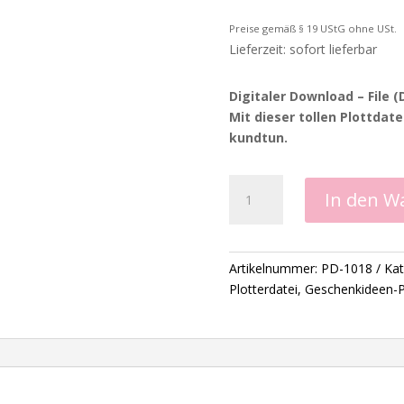
Preise gemäß § 19 UStG ohne USt.
Lieferzeit: sofort lieferbar
Digitaler Download – File 
Mit dieser tollen Plottdat
kundtun.
Plotterliebe
In den W
-
Plotterdatei
Menge
Artikelnummer:
PD-1018
Kat
Plotterdatei
,
Geschenkideen-Pl