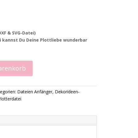
(DXF & SVG-Datei)
ei kannst Du Deine Plottliebe wunderbar
arenkorb
egorien:
Dateien Anfänger
,
Dekorideen-
otterdatei