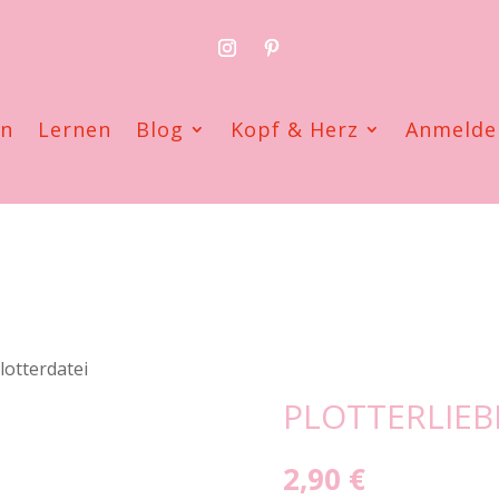
en
Lernen
Blog
Kopf & Herz
Anmelde
Plotterdatei
PLOTTERLIEB
2,90
€