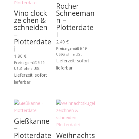
Rocher
Vino clock
Schneeman
zeichen &
n –
schneiden
Plotterdate
–
i
Plotterdate
2,40
€
i
Preise gemäß § 19
UStG ohne USt.
1,90
€
Lieferzeit: sofort
Preise gemäß § 19
lieferbar
UStG ohne USt.
Lieferzeit: sofort
lieferbar
Gießkanne
–
Plotterdate
Weihnachts