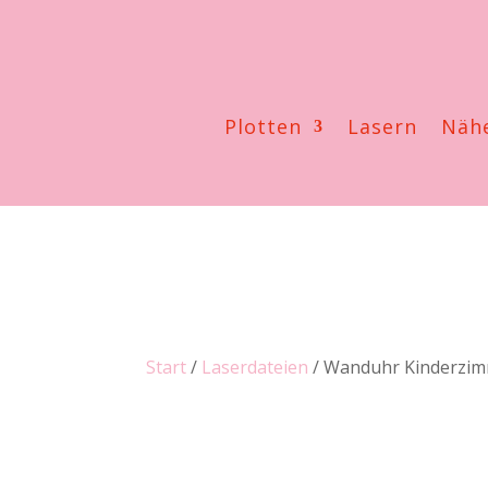
Plotten
Lasern
Näh
Start
/
Laserdateien
/ Wanduhr Kinderzim