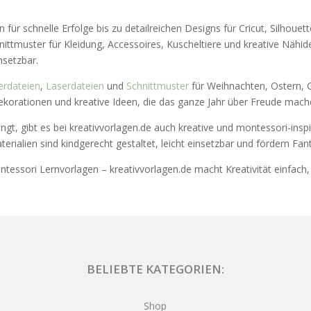
 für schnelle Erfolge bis zu detailreichen Designs für Cricut, Silhoue
hnittmuster für Kleidung, Accessoires, Kuscheltiere und kreative Nähi
insetzbar.
erdateien
,
Laserdateien
und
Schnittmuster
für Weihnachten, Ostern, G
ekorationen und kreative Ideen, die das ganze Jahr über Freude mach
ngt, gibt es bei kreativvorlagen.de auch kreative und montessori-inspi
aterialien sind kindgerecht gestaltet, leicht einsetzbar und fördern Fan
tessori Lernvorlagen – kreativvorlagen.de macht Kreativität einfach, i
BELIEBTE KATEGORIEN:
Shop