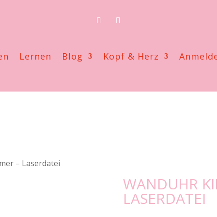
en
Lernen
Blog
Kopf & Herz
Anmeld
mer – Laserdatei
WANDUHR KI
LASERDATEI