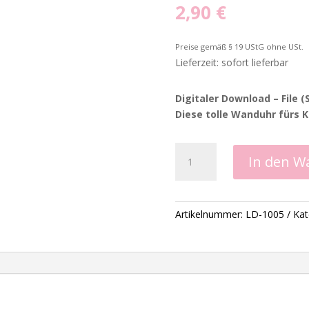
2,90
€
Preise gemäß § 19 UStG ohne USt.
Lieferzeit: sofort lieferbar
Digitaler Download – File (
Diese tolle Wanduhr fürs 
Wanduhr
In den W
Kinderzimmer
-
Laserdatei
Menge
Artikelnummer:
LD-1005
Kat