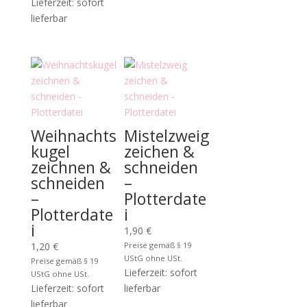
Lieferzeit: sofort
lieferbar
Weihnachts
Mistelzweig
kugel
zeichen &
zeichnen &
schneiden
schneiden
–
–
Plotterdate
Plotterdate
i
i
1,90
€
1,20
€
Preise gemäß § 19
UStG ohne USt.
Preise gemäß § 19
Lieferzeit: sofort
UStG ohne USt.
Lieferzeit: sofort
lieferbar
lieferbar