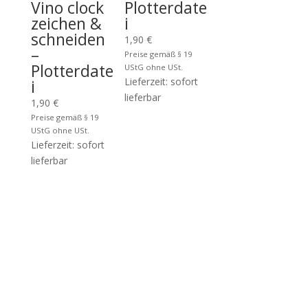
Vino clock
Plotterdate
zeichen &
i
schneiden
1,90
€
–
Preise gemäß § 19
Plotterdate
UStG ohne USt.
Lieferzeit: sofort
i
lieferbar
1,90
€
Preise gemäß § 19
UStG ohne USt.
Lieferzeit: sofort
lieferbar