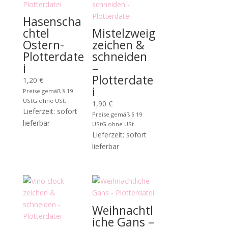
Hasenscha
chtel
Mistelzweig
Ostern-
zeichen &
Plotterdate
schneiden
i
–
Plotterdate
1,20
€
i
Preise gemäß § 19
UStG ohne USt.
1,90
€
Lieferzeit: sofort
Preise gemäß § 19
lieferbar
UStG ohne USt.
Lieferzeit: sofort
lieferbar
Weihnachtl
iche Gans –