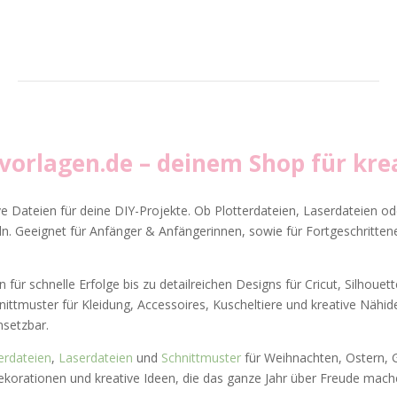
vvorlagen.de
– deinem Shop für krea
ve Dateien für deine DIY-Projekte. Ob Plotterdateien, Laserdateien ode
. Geeignet für Anfänger & Anfängerinnen, sowie für Fortgeschrittene
 für schnelle Erfolge bis zu detailreichen Designs für Cricut, Silhoue
hnittmuster für Kleidung, Accessoires, Kuscheltiere und kreative Nähi
insetzbar.
erdateien
,
Laserdateien
und
Schnittmuster
für Weihnachten, Ostern, G
ekorationen und kreative Ideen, die das ganze Jahr über Freude mach