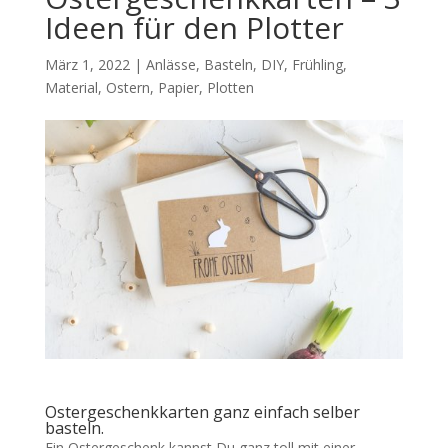
Ideen für den Plotter
März 1, 2022
|
Anlässe
,
Basteln
,
DIY
,
Frühling
,
Material
,
Ostern
,
Papier
,
Plotten
Ostergeschenkkarten ganz einfach selber
basteln.
Ein Ostergeschenk kannst Du ganz toll mit einer