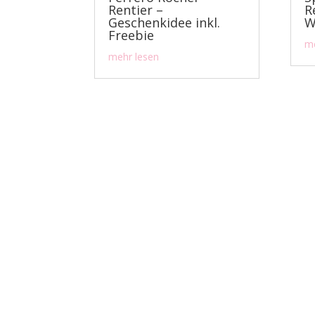
Rentier –
R
Geschenkidee inkl.
W
Freebie
me
mehr lesen