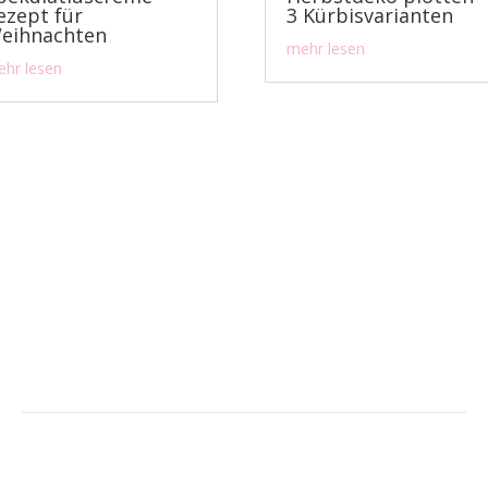
ezept für
3 Kürbisvarianten
eihnachten
mehr lesen
hr lesen